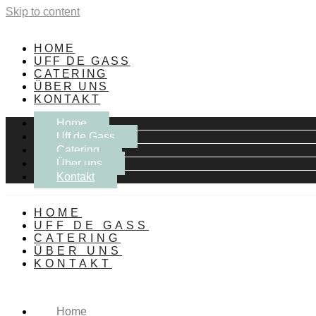
Skip to content
HOME
UFF DE GASS
CATERING
ÜBER UNS
KONTAKT
Home
Uff de Gass
Catering
Über uns
Kontakt
HOME
UFF DE GASS
CATERING
ÜBER UNS
KONTAKT
Home