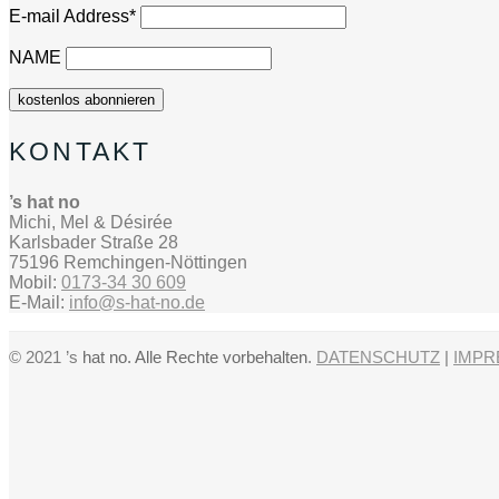
E-mail Address*
NAME
KONTAKT
’s hat no
Michi, Mel & Désirée
Karlsbader Straße 28
75196 Remchingen-Nöttingen
Mobil:
0173-34 30 609
E-Mail:
info@s-hat-no.de
© 2021 ’s
hat no. Alle Rechte vorbehalten
.
DATENSCHUTZ
|
IMPR